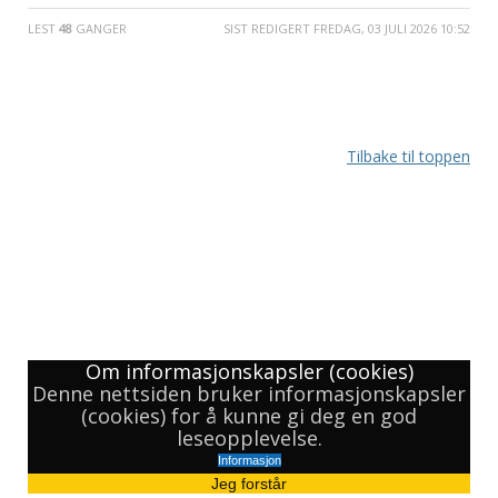
LEST
48
GANGER
SIST REDIGERT FREDAG, 03 JULI 2026 10:52
Tilbake til toppen
HJEM
OM OSS
LOGG INN
KURS
KONTAKT
Copyright © 2015 KURS- og KONGRESSERVICE AS, 7340 OPPDAL, NORWAY
Powered by
Warp Theme Framework
Om informasjonskapsler (cookies)
Denne nettsiden bruker informasjonskapsler
(cookies) for å kunne gi deg en god
leseopplevelse.
Informasjon
Jeg forstår